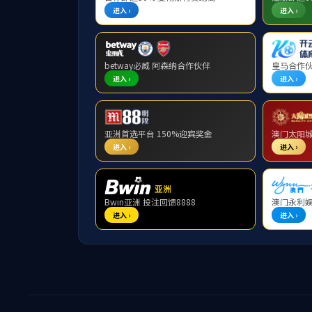
企业宣传片
钢铁冶金
市政城建
国际市场
特色技术
大型环保焦炉技术
改进型顶燃式热风炉十大特色技术
Hlsmelt熔融还原炼铁
智能环保大型高炉技术
低碳烧结技术
市政板块新技术
改进型顶燃式热风炉技术
烧结余热回收及发电技术
转炉煤气干法除尘技术
新型控轧控冷技术
转底炉技术
焦化煤调湿技术
人力资源
人才招聘
员工风采
联系我们
EN